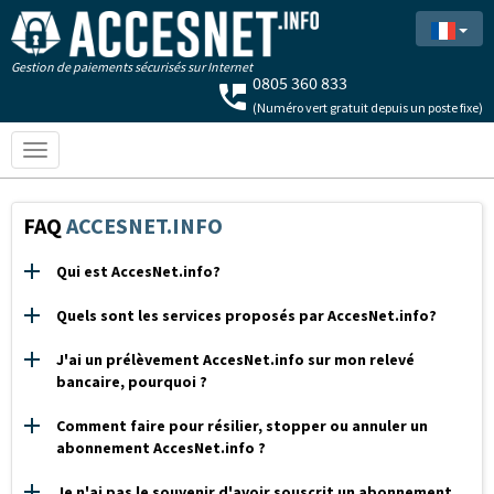
Gestion de paiements sécurisés sur Internet
(Numéro vert gratuit depuis un poste fixe)
Toggle
navigation
FAQ
ACCESNET.INFO
Qui est AccesNet.info?
Quels sont les services proposés par AccesNet.info?
J'ai un prélèvement AccesNet.info sur mon relevé
bancaire, pourquoi ?
Comment faire pour résilier, stopper ou annuler un
abonnement AccesNet.info ?
Je n'ai pas le souvenir d'avoir souscrit un abonnement